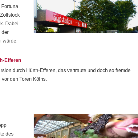
 Fortuna
Zollstock
k. Dabei
 der
n würde.
h-Efferen
rsion durch Hürth-Efferen, das vertraute und doch so fremde
 vor den Toren Kölns.
opp
rte des