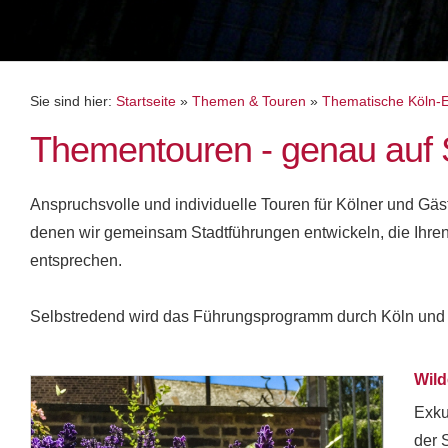
Sie sind hier:
Startseite
»
Themen & Touren
»
Thematische Köln-Ex
Thementouren - genau auf 
Anspruchsvolle und individuelle Touren für Kölner und Gäs
denen wir gemeinsam Stadtführungen entwickeln, die Ihr
entsprechen.
Selbstredend wird das Führungsprogramm durch Köln und s
Wild
Exku
der 